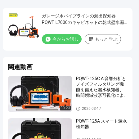
ガレージ水パイプラインの漏出探知器
PQWT L7000のキャビネットの乾式壁水漏
出ファインダー
今からお話し
もっと 学ぶ
関連動画
PQWT-125C AI音響分析と
ノイズフィルタリング機
能を備えた漏水検知器、
時間領域波形可視化によ
る水道管の漏水調査
水パイプラインの漏出探知器
00:23
2026-03-17
PQWT-125A スマート漏水
検知器
水パイプラインの漏出探知器