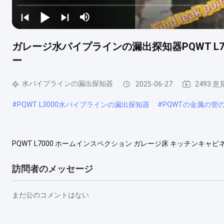
ガレージ水パイプラインの漏出探知器PQWT L
ー
水パイプラインの漏出探知器
2025-06-27
2493 意
#
PQWT L3000水パイプラインの漏出探知器
#
PQWTの金属の管
PQWT L7000 ホームインスペクション ガレージ床 キッチンキャビネ
水検知装置は、住宅や商業ビルなどのメンテナンスや検知のために
アナライザーです。 モデル PQWT-L7000 屋内および屋外パイプ
訪問者のメッセージ
もっと見る
まだ公のコメントはない