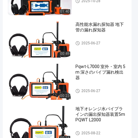
2025-10-28
01:40
高性能水漏れ探知器 地下
管の漏れ探知器
水パイプラインの漏出探知器
2025-06-27
00:49
Pqwt-L7000 室外・室内 5
m 深さのパイプ漏れ検出
器
水パイプラインの漏出探知器
2025-06-27
00:23
地下オレンジ水パイプラ
インの漏出探知器装置5m
PQWT L2000
水パイプラインの漏出探知器
2025-08-22