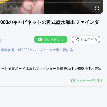
7000のキャビネットの乾式壁水漏出ファインダ
今からお話し
シェアする
見
の漏出修理
#
L3000水パイプラインの漏出探知器
ット 石膏ボード 水漏れファインダー 仕様 PQWT L7000 地下水管漏
、水道会社や配管会社向けに特別に設計されたプロ仕様のスペクトル
ライン漏水検知装置 用途 屋外または屋内の地下圧力パイプラ...
メッセージを残す