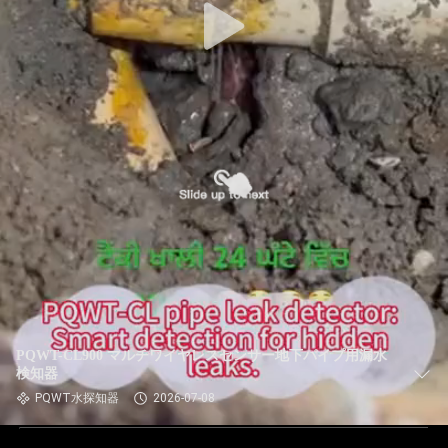
PQWT-CL900 マルチワイヤレスセンサー地下パイプ用漏水
検知器
PQWT水探知器
2026-07-08