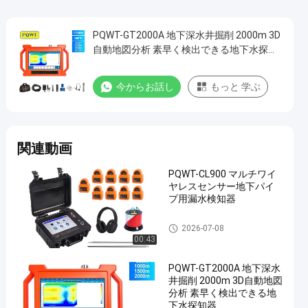
PQWT-GT2000A 地下深水井掘削 2000m 3D
自動地図分析 素早く検出できる地下水探知
器
今からお話し
もっと 学ぶ
関連動画
PQWT-CL900 マルチワイ
ヤレスセンサー地下パイ
プ用漏水検知器
PQWT水探知器
2026-07-08
00:43
PQWT-GT2000A 地下深水
井掘削 2000m 3D自動地図
分析 素早く検出できる地
下水探知器