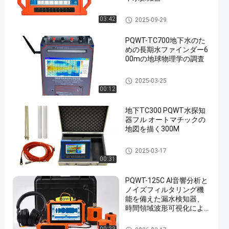
PQWT水探知器
03:42
2025-09-29
PQWT-TC700地下水のた
めの長期水ファインダー6
00mの地球物理学の調査
PQWT水探知器
2025-03-25
00:12
地下TC300 PQWT水探知
器フル オートマチックの
地図を描く300M
PQWT水探知器
2025-03-17
00:31
PQWT-125C AI音響分析と
ノイズフィルタリング機
能を備えた漏水検知器、
時間領域波形可視化によ
る水道管の漏水調査
水パイプラインの漏出探知器