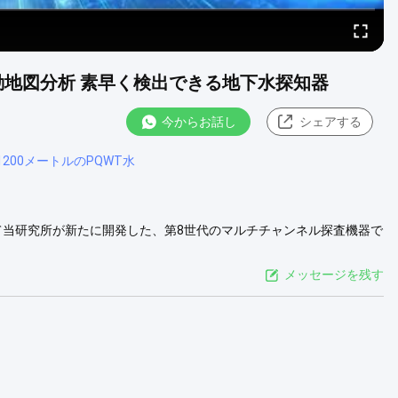
 3D自動地図分析 素早く検出できる地下水探知器
今からお話し
シェアする
200メートルのPQWT水
いて当研究所が新たに開発した、第8世代のマルチチャンネル探査機器で
窟、アリの巣、採掘跡地、ダムパイプのサージ、地滑りなどの分野で
テム、データ処理システム、自動マッピングシステム、補助分析シス
メッセージを残す