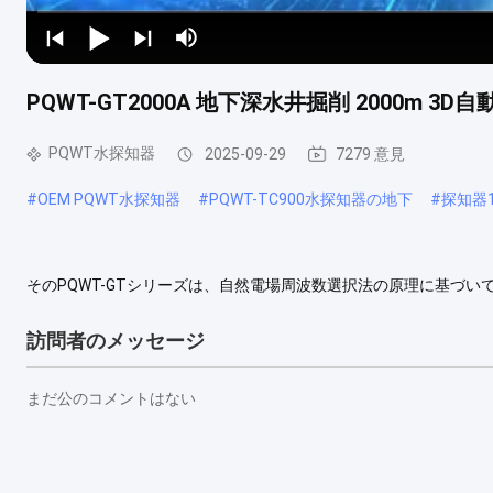
PQWT-GT2000A 地下深水井掘削 2000m
PQWT水探知器
2025-09-29
7279 意見
#
OEM PQWT水探知器
#
PQWT-TC900水探知器の地下
#
探知器1
そのPQWT-GTシリーズは、自然電場周波数選択法の原理に基づ
す。地下水源、地質構造、鉱脈、鉱山トンネル、空洞、カルスト洞
広く使用されています。 このシリーズの機器は、データ収集シス
訪問者のメッセージ
テム、回路システムを含む.....
もっと見る
まだ公のコメントはない