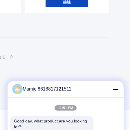
接触
れモニタ
Mamie 8618817121511
11:51 PM
Good day, what product are you looking 
for?