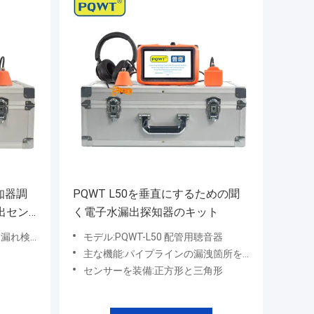
知器調
PQWT L50を垂直にするための聞
出セン
く電子水漏出探知器のキット
漏れ検出器
モデル:PQWT-L50 配管用聴音器
主な機能:パイプラインの漏洩箇所を特定する
センサーを装備:正方形と三角形