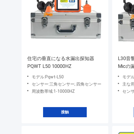
住宅の垂直になる水漏出探知器
L30
PQWT L50 10000HZ
Micの
モデル:Pqwt-L50
モデル
センサー:三角センサー; 四角センサー
主な
周波数帯域:1-10000HZ
センサ
接触