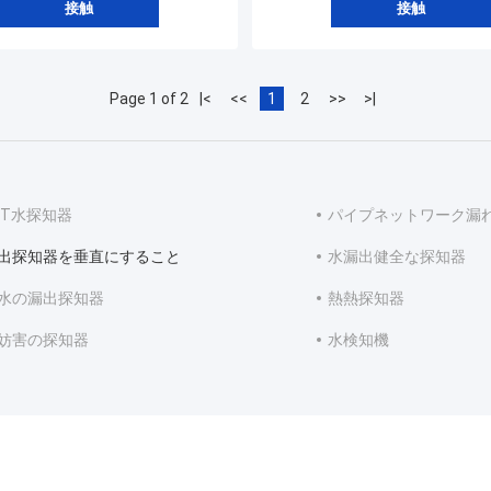
接触
接触
Page 1 of 2
|<
<<
1
2
>>
>|
WT水探知器
パイプネットワーク漏
出探知器を垂直にすること
水漏出健全な探知器
水の漏出探知器
熱熱探知器
妨害の探知器
水検知機