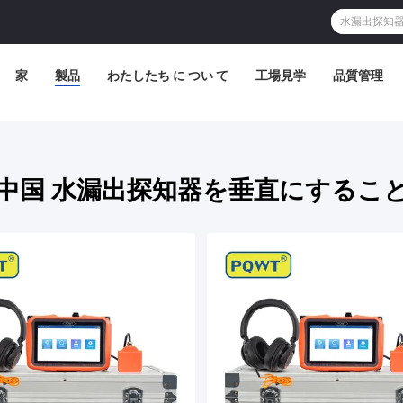
家
製品
わたしたち に つい て
工場見学
品質管理
中国 水漏出探知器を垂直にするこ