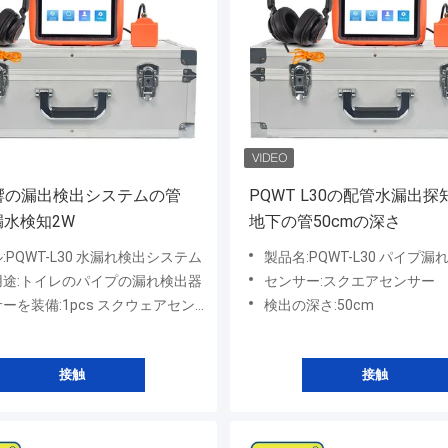
音響の漏出検出システムの管
PQWT L30の配管水漏出探
漏水検知2W
地下の管50cmの深さ
:PQWT-L30 水漏れ検出システム
製品名:PQWT-L30 パイプ漏
用途:トイレのパイプの漏れ検出器
センサー:スクエアセンサー
ーを装備:1pcs スクウェアセンサー
検出の深さ:50cm
接触
接触