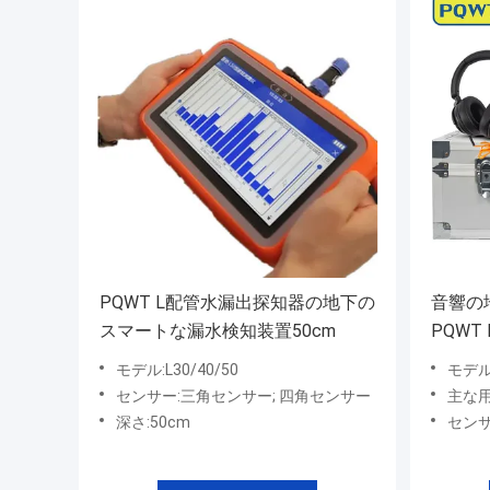
PQWT L配管水漏出探知器の地下の
音響の
スマートな漏水検知装置50cm
PQWT 
モデル:L30/40/50
モデル:
センサー:三角センサー; 四角センサー
主な
深さ:50cm
センサ