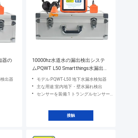
知器の
10000hz水道水の漏出検出システ
ムPQWT L50 Smartthings水漏出セ
ンサー
れ検出器
モデル:PQWT-L50 地下水漏水検知器
主な用途:室内地下・壁水漏れ検出
センサーを装備:1 トラングルセンサー+ 1 スクエアセンサー
接触