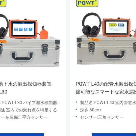
地下水の漏出探知器装置
PQWT L40の配管水漏出探
L30
節可能なスマートな家水漏
サー10のレベル
PQWT-L30 パイプ漏水検知器 聴音ツール
製品名:PQWT-L40 室内管道水
用途:室内での漏れ点を特定する
深さ:50cm
ーを装備:1 平方センサー
センサー:三角センサー