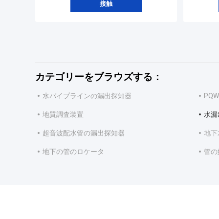
接触
カテゴリーをブラウズする：
水パイプラインの漏出探知器
PQ
地質調査装置
水漏
超音波配水管の漏出探知器
地下
地下の管のロケータ
管の