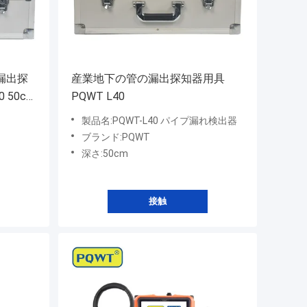
漏出探
産業地下の管の漏出探知器用具
 50cm
PQWT L40
製品名:PQWT-L40 パイプ漏れ検出器
ブランド:PQWT
深さ:50cm
接触