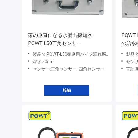
家の垂直になる水漏出探知器
PQWT
PQWT L50三角センサー
の給水
た
製品名:PQWT-L50家庭用パイプ漏れ探知器
製品名
深さ:50cm
セン
センサー:三角センサー; 四角センサー
言語:英語
接触