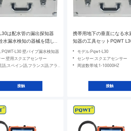
 L30は配水管の漏出探知器
携帯用地下の垂直になる水
栓水漏水検知の器械を隠し
知器の工具セットPQWT L30
の深さ
:PQWT-L30 壁パイプ漏水検知器
モデル:Pqwt-L30
サー:壁用スクエアセンサー
センサー:スクエアセンサー
,スペイン語,フランス語,アラビア語,トルコ語,イタリア語
周波数帯域:1-10000HZ
接触
接触