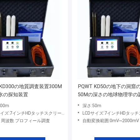
 KD300の地質調査装置300M
PQWT KD50の地下の洞窟
水の探知装置
50Mの深さの地球物理学の
置
00m
深さ:50m
サイズ:7インチHDタッチスクリーン
LCDサイズ:7インチHDタッチ
3 周波数 プロフィール調査
自動変換範囲:0mV~2000mV