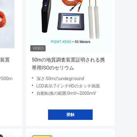
査装置
50mの地質調査装置証明される携
帯用ISOのセリウム
/500m
深さ:50mのundegrround
LCD表示:7インチHDのタッチ画面
自動転換の範囲:0mV~2000mV
接触