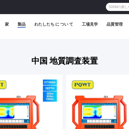
家
製品
わたしたち に つい て
工場見学
品質管理
中国 地質調査装置