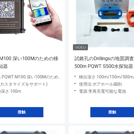
-M100 深い100Mのための移
試錐孔のDrillingsの地質調
知器
500m PQWT S500水探知器
QWT-M100 深い100Mのための移動水探知器
検出深さ:100m/150m/300m
 (カスタマイズをサポート)
使用法:ボアホール掘削
深さ:100m
電源:李再充電可能な電池
接触
接触