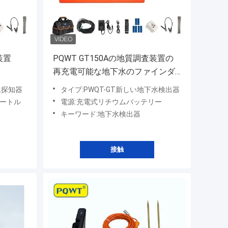
装置
PQWT GT150Aの地質調査装置の
器
再充電可能な地下水のファインダ
ー
下水探知器
タイプ:PWQT-GT新しい地下水検出器
メートル
電源:充電式リチウムバッテリー
キーワード:地下水検出器
接触