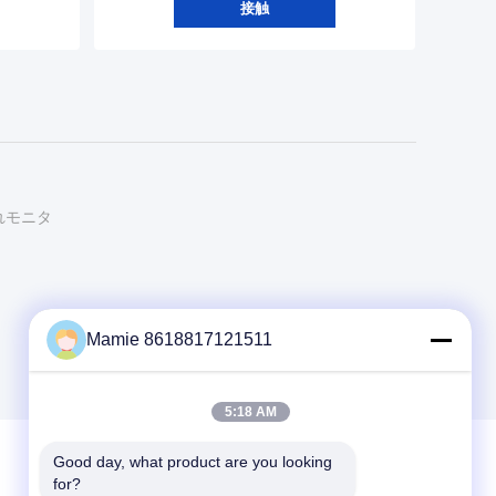
接触
れモニタ
Mamie 8618817121511
5:18 AM
Good day, what product are you looking 
for?