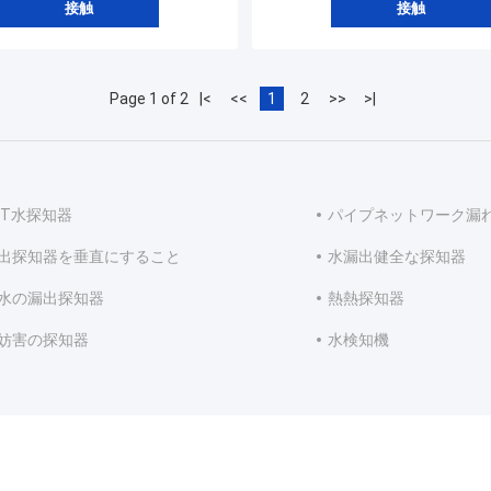
接触
接触
Page 1 of 2
|<
<<
1
2
>>
>|
WT水探知器
パイプネットワーク漏
出探知器を垂直にすること
水漏出健全な探知器
水の漏出探知器
熱熱探知器
妨害の探知器
水検知機