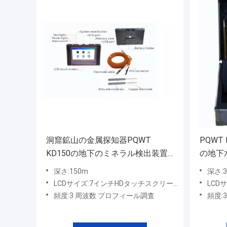
洞窟鉱山の金属探知器PQWT
PQWT
KD150の地下のミネラル検出装置
の地下
150m
深さ:150m
深さ:3
LCDサイズ:7インチHDタッチスクリーン
LCD
頻度:3 周波数 プロフィール調査
頻度: