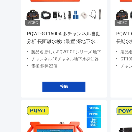
PQWT-GT1500A 多チャンネル自動
PQWT
分析 長距離水検出装置 深地下水検
長期水
出器
製品名:新しいPQWT GTシリーズ 地下水探知機
製品名:
チャンネル:18チャネル地下水探知器
GT10
電極:銅棒22個
チャンネル
接触