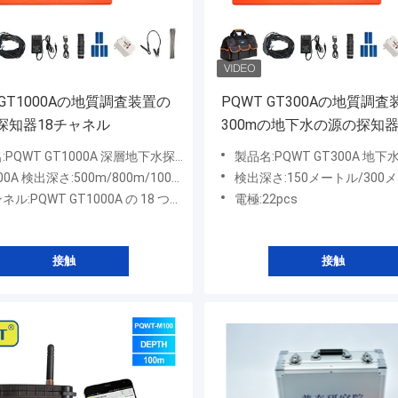
 GT1000Aの地質調査装置の
PQWT GT300Aの地質調査
探知器18チャネル
300mの地下水の源の探知
PQWT GT1000A 深層地下水探知機
製品名:PQWT GT300A 地
00A 検出深さ:500m/800m/1000m
検出深さ:150メートル/300
:PQWT GT1000A の 18 つのチャンネル
電極:22pcs
接触
接触