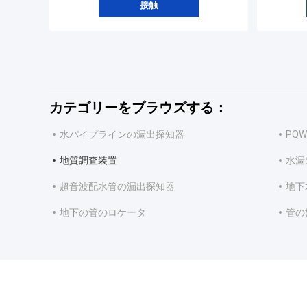
接触
カテゴリーをブラウズする：
水パイプラインの漏出探知器
PQ
地質調査装置
水漏
超音波配水管の漏出探知器
地下
地下の管のロケータ
管の