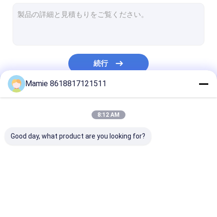
水漏出探知器を垂直にすること
水漏出健全な探知器
超音波配水管の漏出探知器
続行
地下水の漏出探知器
Mamie 8618817121511
地下の管のロケータ
私たちのカテゴリー
管の妨害の探知器
8:12 AM
水検知機
Good day, what product are you looking for?
水パイプラインの漏出
PQWT水探知器
パイプネットワ
探知器
れモニタ