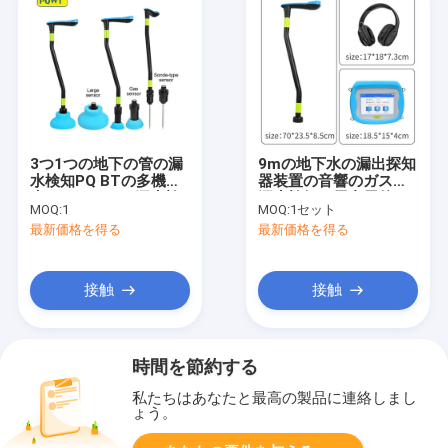
3つ1つの地下の管の漏
9mの地下水の漏出探知
水検知PQ BTの多機能
器装置の音響のガスの
水およびガスの漏水検
漏水検知の屋内屋外
MOQ:
1
MOQ:
1セット
知に付き
最新価格を得る
最新価格を得る
接触
接触
時間を節約する
私たちはあなたと最高の製品に連絡しまし
ょう。