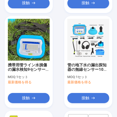
接触
接触
携帯用管ライン水損傷
管の地下水の漏出探知
の漏水検知9センサー
器の無線センサー10m
5000HZ
Bluetooth
MOQ:
1セット
MOQ:
1セット
最新価格を得る
最新価格を得る
接触
接触