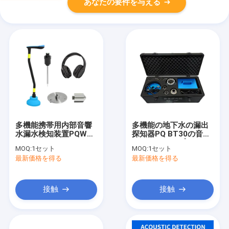
あなたの要件を与える
多機能携帯用内部音響
多機能の地下水の漏出
水漏水検知装置PQWT
探知器PQ BT30の音響
BT10
のガス・パイプライン
MOQ:
1セット
MOQ:
1セット
の検出のロケータ
最新価格を得る
最新価格を得る
接触
接触