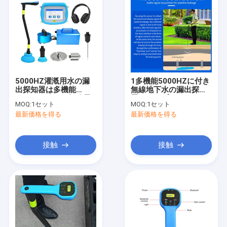
5000HZ灌漑用水の漏
1多機能5000HZに付き
出探知器は多機能
無線地下水の漏出探知
PQWT BT30の無線電
器のパイプラインPQ
MOQ:
1セット
MOQ:
1セット
信に用具を使う
BT 3
最新価格を得る
最新価格を得る
接触
接触
家
製品
わたしたち に つい て