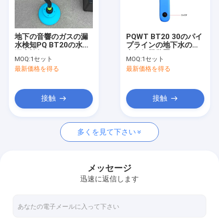
工場見学
品質管理
地下の音響のガスの漏
PQWT BT20 30のパイ
水検知PQ BT20の水線
プラインの地下水の漏
お問い合わせ
漏水検知
出探知器装置9m
MOQ:
1セット
MOQ:
1セット
最新価格を得る
最新価格を得る
ニュース
事件
接触
接触
多くを見て下さい
水パイプラインの漏出探知器
PQWT水探知器
メッセージ
迅速に返信します
パイプネットワーク漏れモニタ
地質調査装置