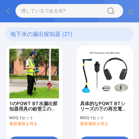
地下水の漏出探知器
(21)
1のPQWT BT水漏出探
具体的なPQWT BTシ
知器用具の鉛管工の漏
リーズの下の再充電可
出探知器の多機能の無
能な地下水の漏出探知
MOQ:
1セット
MOQ:
1セット
線電信3
器
最新価格を得る
最新価格を得る