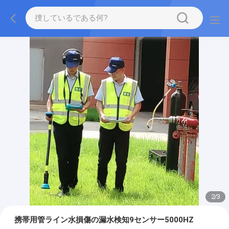
2
/
3
携帯用管ライン水損傷の漏水検知9センサー5000HZ