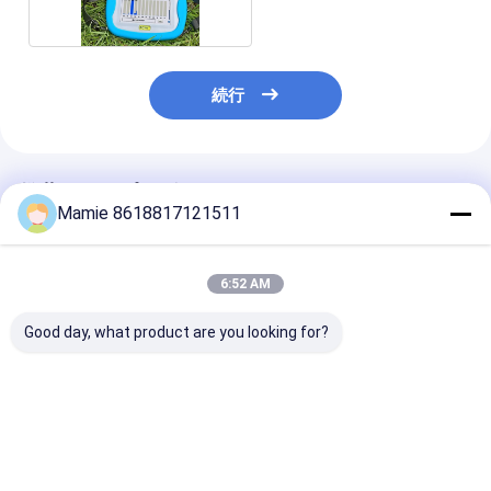
続行
推薦されたプロダクト
Mamie 8618817121511
6:52 AM
Good day, what product are you looking for?
具体的なPQWT BTシ
3つ1つの地下の管の漏
多機能携帯用内
リーズの下の再充電可
水検知PQ BTの多機能
水漏水検知装置
能な地下水の漏出探知
水およびガスの漏水検
BT10
器
知に付き
ベストプライス
ベストプライス
ベストプラ