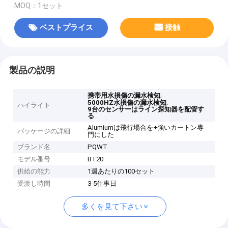
MOQ：1セット
ベストプライス
接触
製品の説明
,
携帯用水損傷の漏水検知
,
5000HZ水損傷の漏水検知
ハイライト
9台のセンサーはライン探知器を配管す
る
Alumiumは飛行場合を+強いカートン専
パッケージの詳細
門にした
ブランド名
PQWT
モデル番号
BT20
供給の能力
1週あたりの100セット
受渡し時間
3-5仕事日
多くを見て下さい