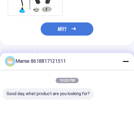
漏出探知器
続行
推薦されたプロダクト
Mamie 8618817121511
10:02 PM
Good day, what product are you looking for?
携帯用管ライン水損傷
3つ1つの地下の管の漏
多機能携帯用内
の漏水検知9センサー
水検知PQ BTの多機能
水漏水検知装置
5000HZ
水およびガスの漏水検
BT10
知に付き
ベストプライス
ベストプライス
ベストプラ