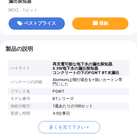
漏出探知器
MOQ：1セット
ベストプライス
接触
製品の説明
,
再充電可能な地下水の漏出探知器
ハイライト
,
0.3W地下水の漏出探知器
コンクリートの下のPQWT BT水漏出
Alumiumは飛行場合を+強いカートン専
パッケージの詳細
門にした
ブランド名
PQWT
モデル番号
BTシリーズ
供給の能力
1週あたりの100セット
受渡し時間
3-5仕事日
多くを見て下さい