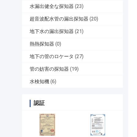
水漏出健全な探知器
(23)
超音波配水管の漏出探知器
(20)
地下水の漏出探知器
(21)
熱熱探知器
(0)
地下の管のロケータ
(27)
管の妨害の探知器
(19)
水検知機
(6)
認証