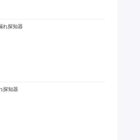
水漏れ探知器
れ探知器