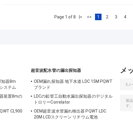
Page 1 of 8
|<
<<
1
2
3
4
メ
超音波配水管の漏出探知器
探知器8m
OEM漏れ探知器 地下水道 LDC 15M PQWT
出システム
ブランド
知器装置8mの
LDCの鉛管工自動水漏出探知器のデジタル
トロリーCorrelator
T CL900
OEM超音波水管漏れ検出器 PQWT LDC
20M LCDスクリーン リチウム電池