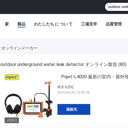
家
製品
わたしたち に つい て
工場見学
品質管理
tector オンラインメーカー
outdoor underground water leak detector オンライン製造
(80)
Pqwt-L4000 最新の室内・屋
続きを読む
2025-06-26 15:06:08
連絡先