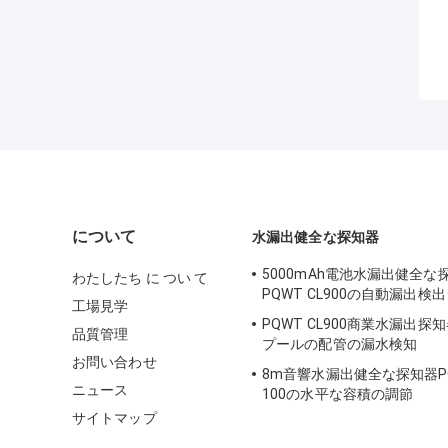
について
水漏出健全な探知器
5000mAh電池水漏出健全な
わたしたち に つい て
PQWT CL900の自動漏出検
工場見学
PQWT CL900商業水漏出探
品質管理
プールの配管の漏水検知
お問い合わせ
8m音響水漏出健全な探知器PQW
ニュース
100の水平な容積の調節
サイトマップ