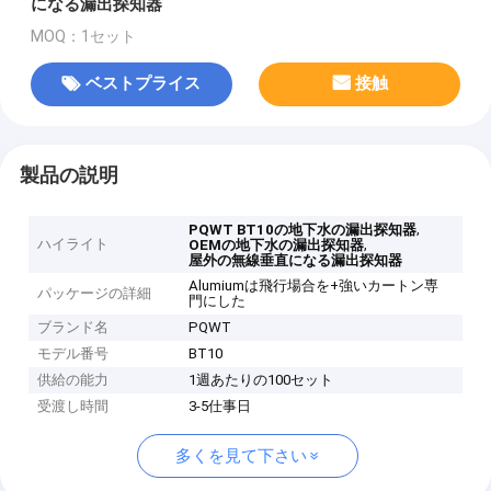
になる漏出探知器
MOQ：1セット
ベストプライス
接触
製品の説明
,
PQWT BT10の地下水の漏出探知器
ハイライト
,
OEMの地下水の漏出探知器
屋外の無線垂直になる漏出探知器
Alumiumは飛行場合を+強いカートン専
パッケージの詳細
門にした
ブランド名
PQWT
モデル番号
BT10
供給の能力
1週あたりの100セット
受渡し時間
3-5仕事日
多くを見て下さい