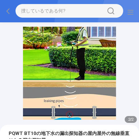
2
/
2
PQWT BT10の地下水の漏出探知器の屋内屋外の無線垂直