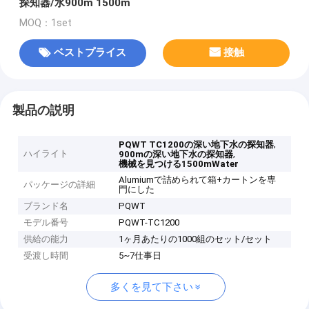
探知器/水900m 1500m
MOQ：1set
ベストプライス
接触
製品の説明
,
PQWT TC1200の深い地下水の探知器
ハイライト
,
900mの深い地下水の探知器
機械を見つける1500mWater
Alumiumで詰められて箱+カートンを専
パッケージの詳細
門にした
ブランド名
PQWT
モデル番号
PQWT-TC1200
供給の能力
1ヶ月あたりの1000組のセット/セット
受渡し時間
5~7仕事日
多くを見て下さい