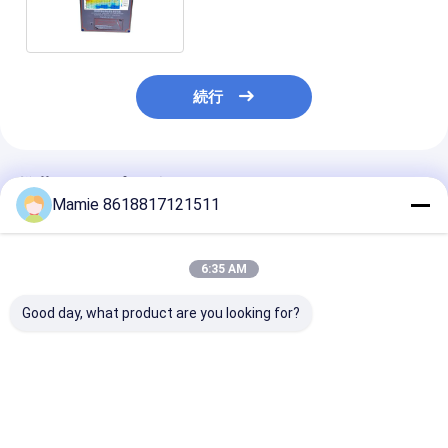
知器/水900m 1500m
続行
推薦されたプロダクト
Mamie 8618817121511
6:35 AM
Good day, what product are you looking for?
PQWT S150 地下水探
PQWT S500 7インチ
PQWT-S150
知機 7インチタッチス
タッチスクリーン付き
知器 500m 深さ
クリーン搭載
500m地下水探知機
ィスプレイ
ベストプライス
ベストプライス
ベストプラ