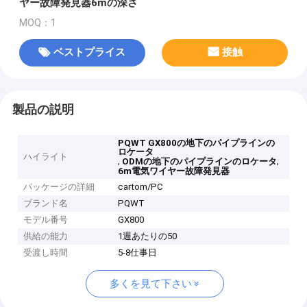
ヤー故障発見器6mの深さ
MOQ：1
ベストプライス
接触
製品の説明
PQWT GX800の地下のパイプラインの
ロケータ
ハイライト
,
,
ODMの地下のパイプラインのロケータ
6m電気ワイヤー故障発見器
パッケージの詳細
cartom/PC
ブランド名
PQWT
モデル番号
GX800
供給の能力
1週あたりの50
受渡し時間
5-8仕事日
多くを見て下さい