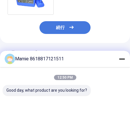
続行
推薦されたプロダクト
Mamie 8618817121511
12:50 PM
Good day, what product are you looking for?
PQWT GX700の地下
PQWT GX800の地下
PQWT-GX900
の管のロケータのパイ
の管のロケータRF地下
イヤレス地下パ
プラインの漏出探知器
ワイヤー欠陥の探知器
ケータルケーブ
の配管は埋めた
ータル装置
ベストプライス
ベストプライス
ベストプラ