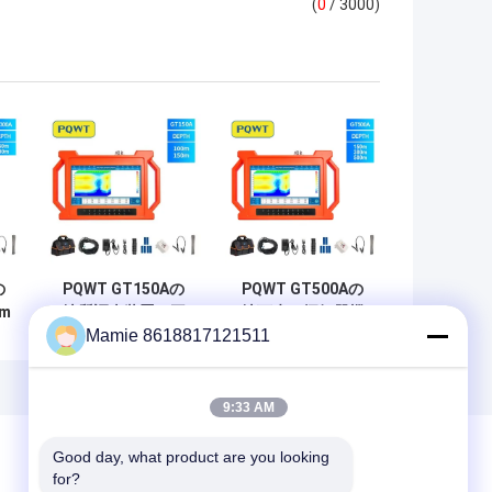
(
0
/ 3000)
の
PQWT GT150Aの
PQWT GT500Aの
m
地質調査装置の再
地下水の探知器機
Mamie 8618817121511
探
充電可能な地下水
械500m自動地下水
のファインダー
のファインダー
9:33 AM
Good day, what product are you looking 
for?