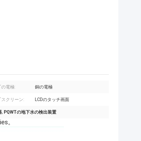
Tの電極:
銅の電極
Tスクリーン:
LCDのタッチ画面
器
,
PQWTの地下水の検出装置
es。