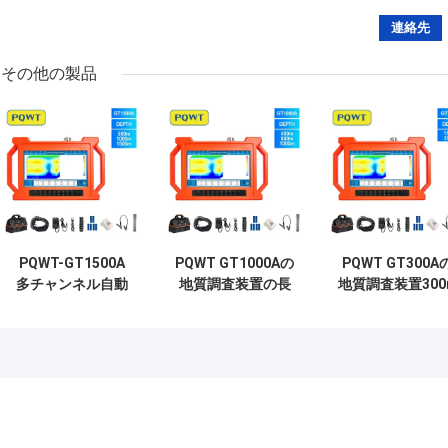
その他の製品
PQWT-GT1500A
PQWT GT1000Aの
PQWT GT300A
多チャンネル自動
地質調査装置の長
地質調査装置300
分析 長距離水検出
期水探知器18チャ
の地下水の源の
装置 深地下水検出
ネル
知器
器