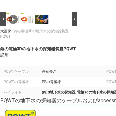
大画像 :
銅の電極3Dの地下水の探知器装置
PQWT
銅の電極3Dの地下水の探知器装置PQWT
説明
PQWTケーブル:
任意長さ
PQW
PQWTの電極棒:
PEの電極棒
PQW
ハイライト:
銅3d地下水の探知器
,
電極3dの地下水の探知
PQWTの地下水の探知器のケーブルおよびaccessri