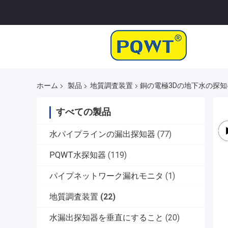
ホーム
製品
地質調査装置
銅の電極3Dの地下水の探知
すべての製品
水パイプラインの漏出探知器
(77)
PQWT水探知器
(119)
パイプネットワーク漏れモニタ
(1)
地質調査装置
(22)
水漏出探知器を垂直にすること
(20)