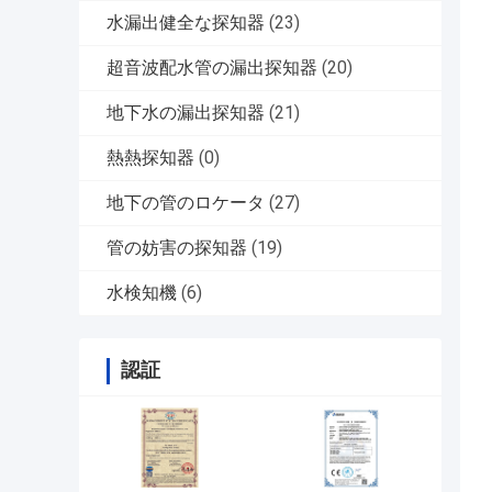
水漏出健全な探知器
(23)
超音波配水管の漏出探知器
(20)
地下水の漏出探知器
(21)
熱熱探知器
(0)
地下の管のロケータ
(27)
管の妨害の探知器
(19)
水検知機
(6)
認証