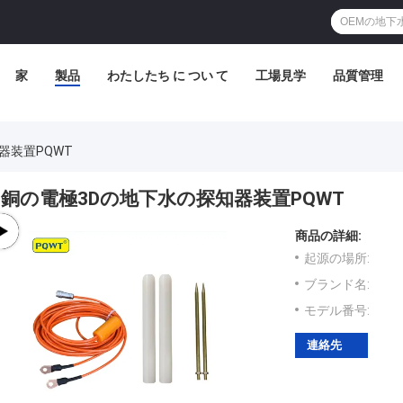
家
製品
わたしたち に つい て
工場見学
品質管理
器装置PQWT
銅の電極3Dの地下水の探知器装置PQWT
商品の詳細:
起源の場所:
ブランド名:
モデル番号:
連絡先