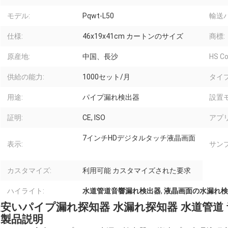
モデル:
Pqwt-L50
輸送
仕様:
46x19x41cm カートンのサイズ
商標:
原産地:
中国、長沙
HS Co
供給の能力:
1000セット/月
タイプ
用途:
パイプ漏れ検出器
設置モ
証明:
CE, ISO
アプ
7インチHDデジタルタッチ液晶画面
表示:
サンプ
カスタマイズ:
利用可能 カスタマイズされた要求
ハイライト:
水道管道音響漏れ検出器
,
液晶画面の水漏れ検
安いパイプ漏れ探知器 水漏れ探知器 水道管道
製品説明