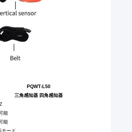
PQWT-L50
三角感知器 四角感知器
Z
可能
可能
示モード