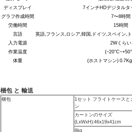
ディスプレイ
7インチHDデジタルタ
グラフ作成時間
7〜8時間
労働時間
15時間
言語
英語,フランス,ロシア,韓国,ドイツ,スペイン,
入力電源
2Wくらい
作業温度
(−20°C~+50°
体重
(ホストマシン) 0.7Kg
梱包 と 輸送
梱包
1セット フライトケースと
ン
カートンのサイズ
(LxWxH):46x19x41cm
8kg