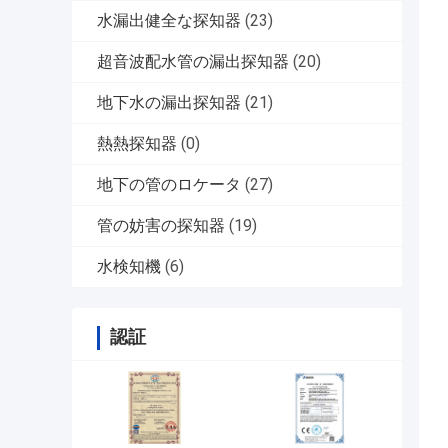
水漏出健全な探知器
(23)
超音波配水管の漏出探知器
(20)
地下水の漏出探知器
(21)
熱熱探知器
(0)
地下の管のロケータ
(27)
管の妨害の探知器
(19)
水検知機
(6)
認証