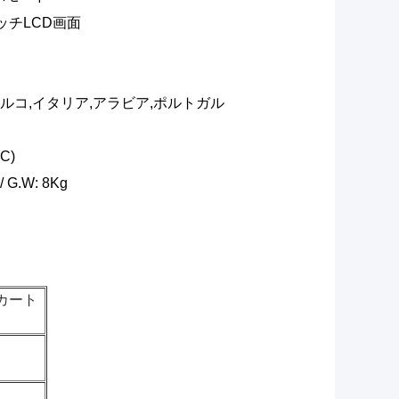
ッチLCD画面
トルコ,イタリア,アラビア,ポルトガル
C)
/ G.W: 8Kg
カート