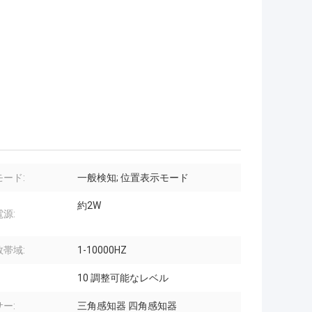
ード:
一般検知; 位置表示モード
約2W
源:
帯域:
1-10000HZ
10 調整可能なレベル
ー:
三角感知器 四角感知器