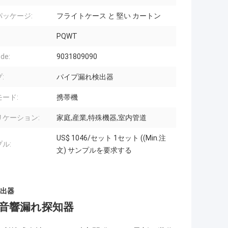
パッケージ:
フライトケース と 堅い カートン
PQWT
de:
9031809090
:
パイプ漏れ検出器
ード:
携帯機
リケーション:
家庭,産業,特殊機器,室内管道
US$ 1046/セット 1セット ((Min.注
ル:
文) サンプルを要求する
出器
 音響漏れ探知器