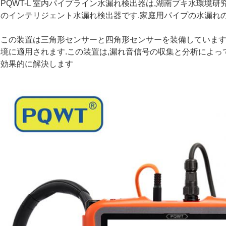
PQWT-L 室内パイプライン水漏れ検出器は,湖南プキ水環境
のインテリジェント水漏れ検出器です.家庭用パイプの水漏れ
この装置は三角形センサーと四角形センサーを装備しています.
境に適用されます.この装置は,漏れ音信号の収集と分析によ
効果的に解決します