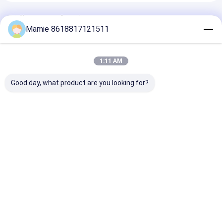
推薦されたプロダクト
Mamie 8618817121511
1:11 AM
Good day, what product are you looking for?
PQWT-125C AI音響分
PQWT-125A スマート
PQWT-125D
析とノイズフィルタリ
漏水検知器
出力、多次元特
ング機能を備えた漏水
出、音響キャビ
検知器、時間領域波形
鳴を備えた漏水
可視化による水道管の
ベストプライス
ベストプライス
ベストプラ
漏水調査
Desktop Site
ホーム
企業情報
お問い合わせ
地図
プライバシーポリシー
品質
水パイプラインの漏出探知器
中国工場.Copyright © 2026 Hunan
Puqi Water Environment Institute Co.Ltd.. All Rights Reserved.