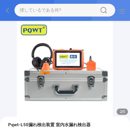
2
/
5
Pqwt-L50漏れ検出装置 室内水漏れ検出器