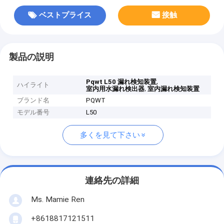
ベストプライス
接触
製品の説明
,
Pqwt L50 漏れ検知装置
ハイライト
,
室内用水漏れ検出器
室内漏れ検知装置
ブランド名
PQWT
モデル番号
L50
多くを見て下さい
連絡先の詳細
Ms. Mamie Ren
+8618817121511