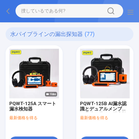
水パイプラインの漏出探知器
(77)
PQWT-125A スマート
PQWT-125B AI漏水認
漏水検知器
識とデュアルメンブレ
ン共鳴を備えた漏水検
最新価格を得る
最新価格を得る
知器、水道管探知で
±1mの精度