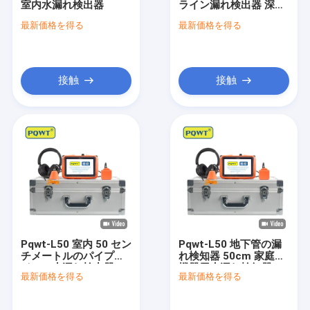
室内水漏れ検出器
ライン漏れ検出器 深さ
水漏出探知器を垂直にすること
50cm
最新価格を得る
最新価格を得る
水漏出健全な探知器
超音波配水管の漏出探知器
接触
接触
地下水の漏出探知器
地下の管のロケータ
管の妨害の探知器
水検知機
Pqwt-L50 室内 50 セン
Pqwt-L50 地下管の漏
チメートルのパイプラ
れ検知器 50cm 家庭用
インの水漏れ検出器
機器用水漏れ検知器
最新価格を得る
最新価格を得る