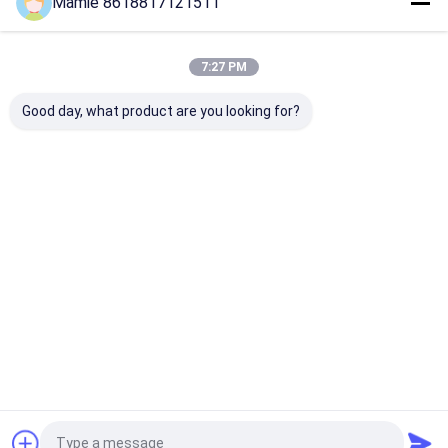
Mamie 8618817121511
私たちのカテゴリー
7:27 PM
Good day, what product are you looking for?
水パイプラインの漏出
PQWT水探知器
パイプネットワ
探知器
れモニタ
Desktop Site
ホーム
企業情報
お問い合わせ
地図
プライバシーポリシー
品質
水パイプラインの漏出探知器
中国工場.Copyright © 2026 Hunan
Puqi Water Environment Institute Co.Ltd.. All Rights Reserved.