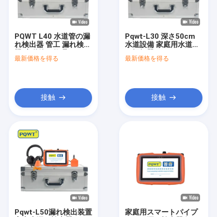
工場見学
品質管理
PQWT L40 水道管の漏
Pqwt-L30 深さ50cm
れ検出器 管工 漏れ検出
水道設備 家庭用水道漏
お問い合わせ
機 水道管の修理ツール
れ探知器
最新価格を得る
最新価格を得る
ニュース
事件
接触
接触
水パイプラインの漏出探知器
PQWT水探知器
パイプネットワーク漏れモニタ
地質調査装置
Pqwt-L50漏れ検出装置
家庭用スマートパイプ