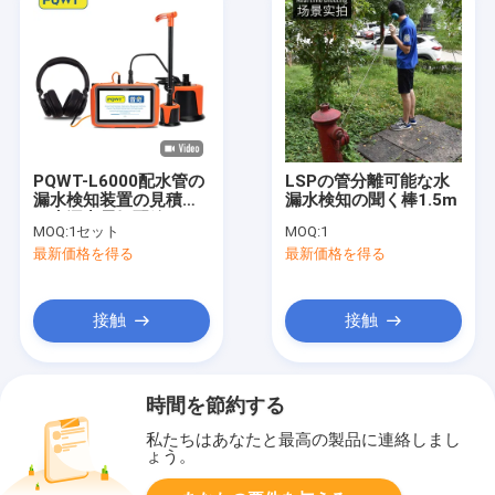
PQWT-L6000配水管の
LSPの管分離可能な水
漏水検知装置の見積も
漏水検知の聞く棒1.5m
り水漏出電気配線
MOQ:
1セット
MOQ:
1
最新価格を得る
最新価格を得る
接触
接触
時間を節約する
私たちはあなたと最高の製品に連絡しまし
ょう。