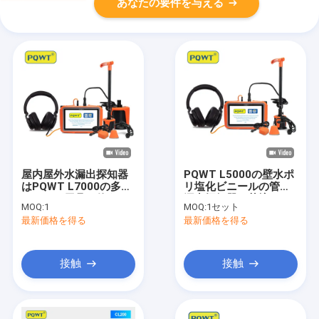
あなたの要件を与える
屋内屋外水漏出探知器
PQWT L5000の壁水ポ
はPQWT L7000の多セ
リ塩化ビニールの管の
ンサーに用具を使う
漏出探知器の苦境の三
MOQ:
1
MOQ:
1セット
角センサー
最新価格を得る
最新価格を得る
接触
接触