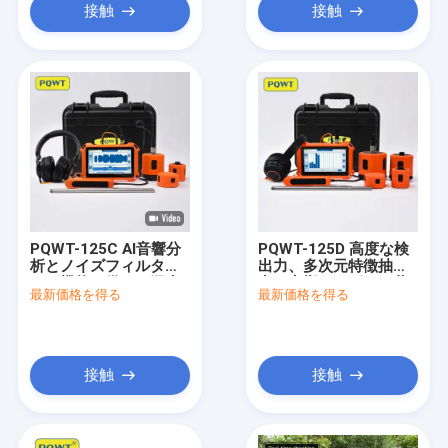
接触
接触
PQWT-125C AI音響分
PQWT-125D 高度な検
析とノイズフィルタリ
出力、多次元特徴抽
ング機能を備えた漏水
出、音響キャビティ共
最新価格を得る
最新価格を得る
検知器、時間領域波形
鳴を備えた漏水検知器
可視化による水道管の
漏水調査
接触
接触