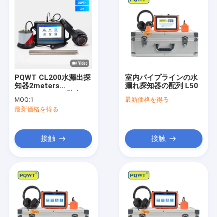
PQWT CL200水漏出探
室内パイプラインの水
知器2meters
漏れ探知器の配列 L50
Subterraneaの壁水パ
MOQ:
1
最新価格を得る
イプラインの漏出探知
最新価格を得る
器
接触
接触
家
製品
わたしたち に つい て