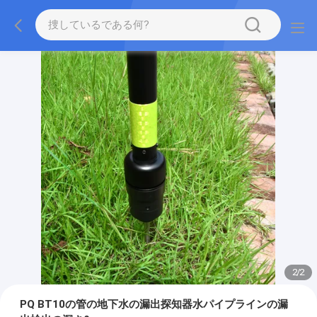
2
/
2
PQ BT10の管の地下水の漏出探知器水パイプラインの漏