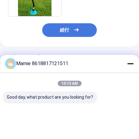
検出の深さ9m
続行
推薦されたプロダクト
Mamie 8618817121511
10:15 AM
Good day, what product are you looking for?
携帯用管ライン水損傷
具体的なPQWT BTシ
3つ1つの地下
の漏水検知9センサー
リーズの下の再充電可
水検知PQ BT
5000HZ
能な地下水の漏出探知
水およびガスの
器
知に付き
ベストプライス
ベストプライス
ベストプラ