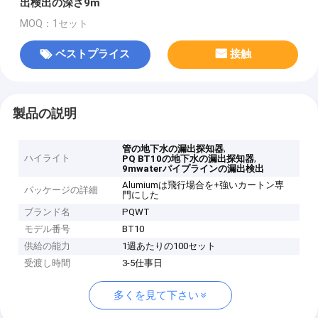
出検出の深さ9m
MOQ：1セット
ベストプライス
接触
製品の説明
,
管の地下水の漏出探知器
ハイライト
,
PQ BT10の地下水の漏出探知器
9mwaterパイプラインの漏出検出
Alumiumは飛行場合を+強いカートン専
パッケージの詳細
門にした
ブランド名
PQWT
モデル番号
BT10
供給の能力
1週あたりの100セット
受渡し時間
3-5仕事日
多くを見て下さい